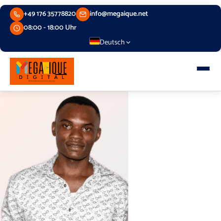
Skip
+49 176 35778820
info@megaique.net
to
content
08:00 - 18:00 Uhr
Deutsch