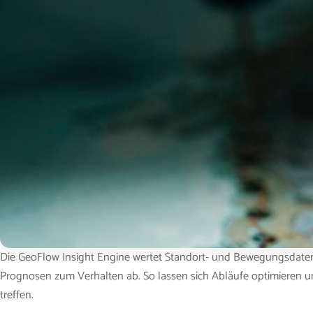
Die GeoFlow Insight Engine wertet Standort- und Bewegungsdaten
Prognosen zum Verhalten ab. So lassen sich Abläufe optimieren 
treffen.