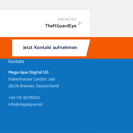
NÄCHSTES
TheftGuardEye
Jetzt Kontakt aufnehmen
Kontakt
Mega-Ique Digital UG
Habenhauser Landstr. 246
28279 Bremen, Deutschland
+49 176 35778820
info@megaique.net