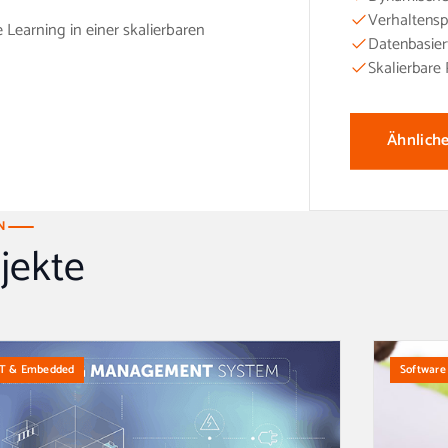
Verhaltensp
Learning in einer skalierbaren
Datenbasier
Skalierbare 
Ähnliche
N
jekte
oT & Embedded
Software