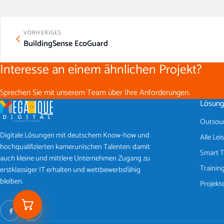
VORHERIGES
BuildingSense EcoGuard
Interesse an einem ähnlichen Projekt?
Sprechen Sie mit unserem Team über Ihre Anforderungen.
Lösung
Outsour
Digitale Lösungen mit deutschem Know-how und
Alle Le
hochqualifizierten kamerunischen Talenten: damit
Smart T
auch kleine und mittlere Unternehmen Zugang zu
Training
erstklassiger IT erhalten und wettbewerbsfähig
bleiben.
Projekt