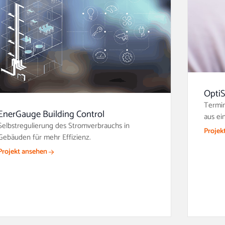
OptiS
Termin
EnerGauge Building Control
aus ei
Selbstregulierung des Stromverbrauchs in
Projek
Gebäuden für mehr Effizienz.
Projekt ansehen