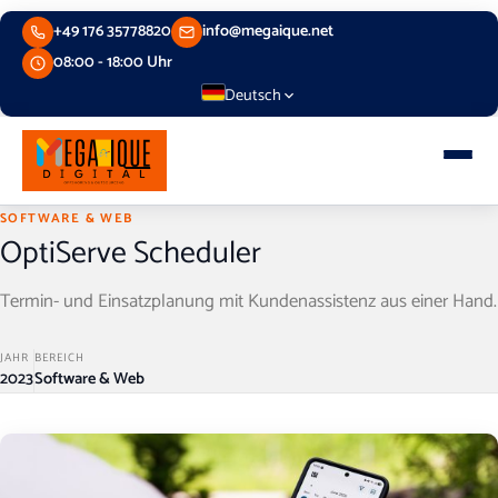
Skip
+49 176 35778820
info@megaique.net
to
content
08:00 - 18:00 Uhr
Deutsch
SOFTWARE & WEB
OptiServe Scheduler
Termin- und Einsatzplanung mit Kundenassistenz aus einer Hand.
JAHR
BEREICH
2023
Software & Web