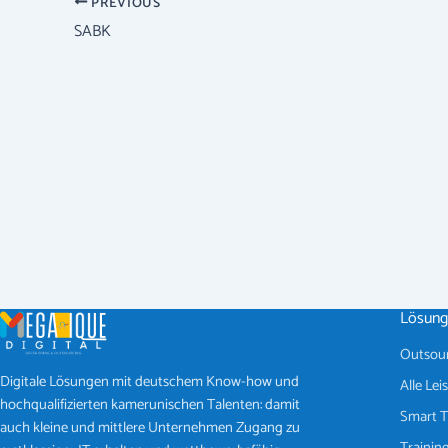
PREVIOUS
SABK
Lösung
Outsour
Digitale Lösungen mit deutschem Know-how und
Alle Le
hochqualifizierten kamerunischen Talenten: damit
Smart T
auch kleine und mittlere Unternehmen Zugang zu