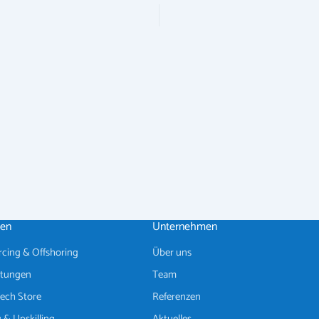
en
Unternehmen
cing & Offshoring
Über uns
istungen
Team
ech Store
Referenzen