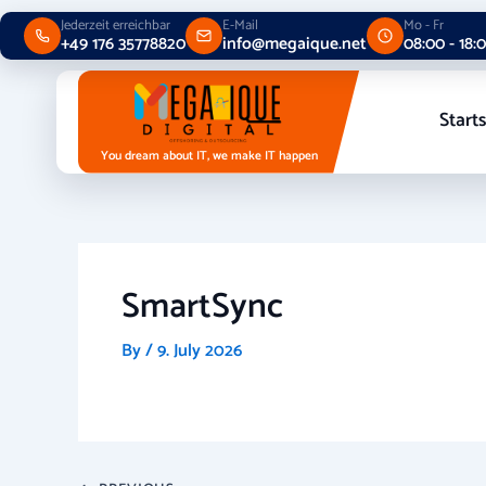
Skip
Jederzeit erreichbar
E-Mail
Mo - Fr
to
+49 176 35778820
info@megaique.net
08:00 - 18:
content
Starts
You dream about IT, we make IT happen
SmartSync
By
/
9. July 2026